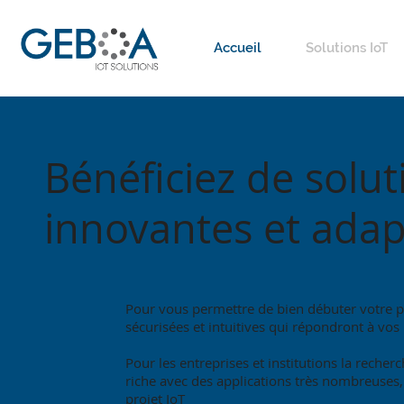
Accueil
Solutions IoT
Bénéficiez de sol
innovantes et adap
​​Pour vous permettre de bien débuter votre 
sécurisées et intuitives qui répondront à vos
Pour les entreprises et institutions la reche
riche avec des applications très nombreuses, 
projet IoT