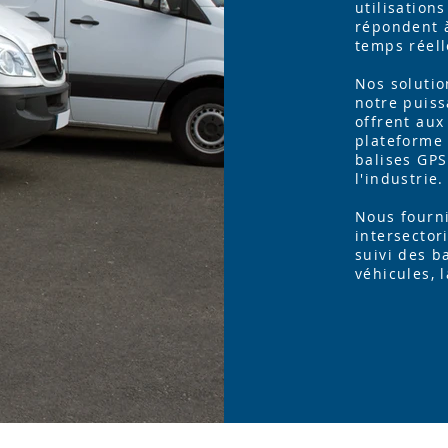
utilisation
répondent à
temps réell
Nos solutio
notre puis
offrent aux
plateforme 
balises GPS
l'industrie.
Nous fourn
intersectori
suivi des b
véhicules, 