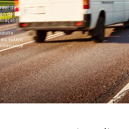
éel de la flotte
on de carburant
traçabilité des
nduite
 au volant
intenance