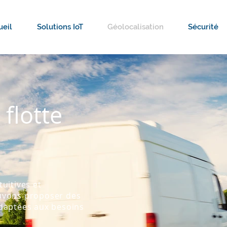
ueil
Solutions IoT
Géolocalisation
Sécurité
flotte
uitives et
uvons proposer des
adaptées aux besoins
: