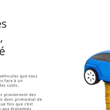
es
,
té
 véhicules que vous
es face à un
des coûts.
ts proviennent des
st donc primordial de
ue fois que c’est
ce aux économies