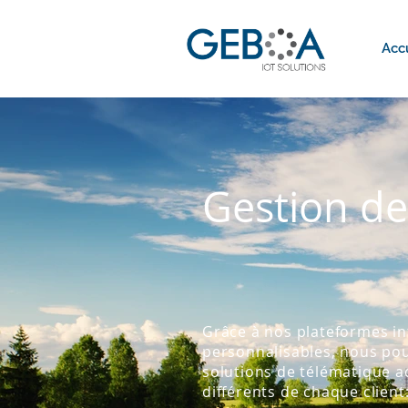
Acc
Gestion de 
Grâce à nos plateformes int
personnalisables, nous po
solutions de télématique 
différents de chaque client