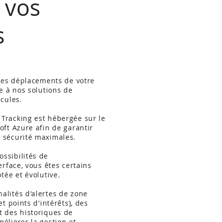
 vos
s
 les déplacements de votre
e à nos solutions de
icules.
Tracking est hébergée sur le
oft Azure afin de garantir
 sécurité maximales.
ssibilités de
erface, vous êtes certains
tée et évolutive.
alités d'alertes de zone
et points d'intérêts), des
t des historiques de
éliorer la gestion et