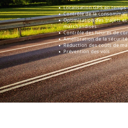
Localisation GPS en temps r
Contrôle de la consommati
Optimisation des trajets et 
marchandises
Contrôle des heures de co
Amélioration de la sécurité
Réduction des coûts de ma
Prévention des vols