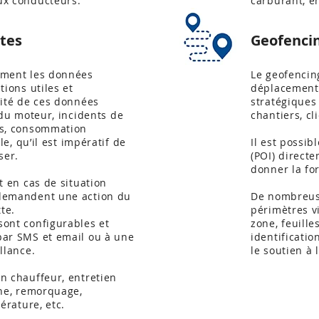
ux conducteurs.
carburant, en
rtes
Geofenci
rment les données
Le geofencin
tions utiles et
déplacements
sité de ces données
stratégiques 
 du moteur, incidents de
chantiers, cli
es, consommation
lle, qu’il est impératif de
Il est possib
ser.
(POI) directe
donner la fo
t en cas de situation
demandent une action du
De nombreuse
tte.
périmètres vi
sont configurables et
zone, feuill
par SMS et email ou à une
identificatio
llance.
le soutien à 
n chauffeur, entretien
one, remorquage,
pérature, etc.