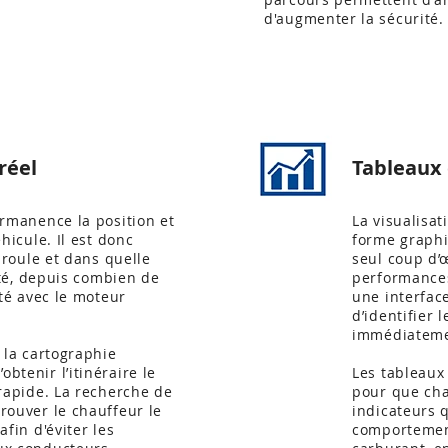
d'augmenter la sécurité.
réel
Tableaux
ermanence la position et
La visualisat
éhicule. Il est donc
forme graphi
l roule et dans quelle
seul coup d’œ
rêté, depuis combien de
performances
êté avec le moteur
une interface
d’identifier 
immédiateme
 la cartographie
btenir l’itinéraire le
Les tableaux
 rapide. La recherche de
pour que cha
rouver le chauffeur le
indicateurs q
afin d'éviter les
comportemen