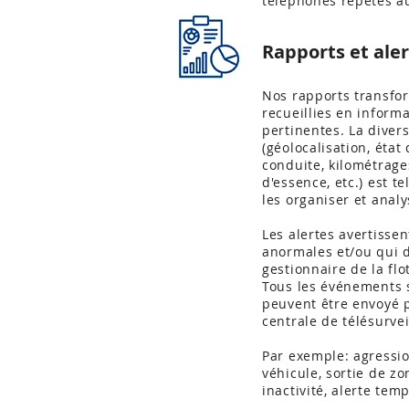
téléphones répétés a
Rapports et ale
Nos rapports transfo
recueillies en informa
pertinentes. La diver
(géolocalisation, état
conduite, kilométrag
d'essence, etc.) est te
les organiser et analy
Les alertes avertissen
anormales et/ou qui 
gestionnaire de la flo
Tous les événements 
peuvent être envoyé 
centrale de télésurvei
Par exemple: agressio
véhicule, sortie de z
inactivité, alerte tem