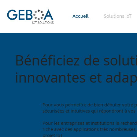
Accueil
Solutions IoT
Bénéficiez de sol
innovantes et adap
​​Pour vous permettre de bien débuter votre 
sécurisées et intuitives qui répondront à vos
Pour les entreprises et institutions la reche
riche avec des applications très nombreuses, 
projet IoT